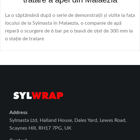
La o săptămână după o serie de demonstrații și vizite la fața
locului de la Sylmasta în Malaezia, o companie de apă
repară o scurgere de 6 bar pe o țeavă de oțel de 300 mm la
o stație de tratare
Address
Sylmasta Ltd, Halland House, Dales Yard, Lewes Road,
Scaynes Hill, RH17 7PG, UK